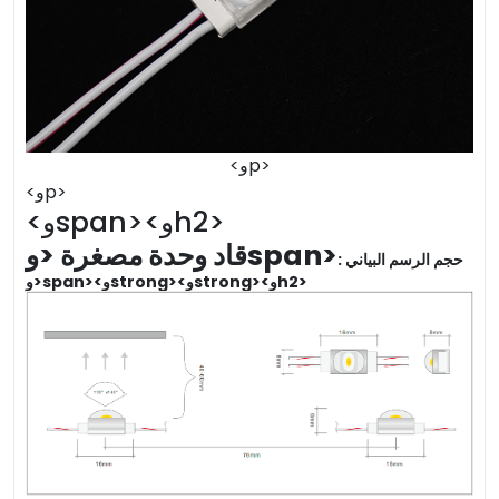
<وp>
<وp>
<وspan><وh2>
قاد وحدة مصغرة <وspan>
حجم الرسم البياني :
<وspan><وstrong><وstrong><وh2>