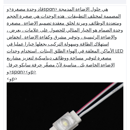
هي حلول الإضاءة المدمجة
قاد وحدة مصغرة<وspan>
المصممة لمختلف التطبيقات . هذه الوحدات هي صغيرة الحجم
ومتعددة الوظائف ومرنة لخلق معقدة تصميم الإضاءة . مصغرة
وحدة الصمام هو الخيار المثالي للحصول على علامات ، يعرض ،
والإضاءة الرئيسية ، وتوفير مشرق وكفاءة الإضاءة . انخفاض
استهلاك الطاقة وسهولة التركيب يجعلها خيارا عمليا في
الأماكن المغلقة في الهواء الطلق البيئات . استخدام وحدات LED
مصغرة لتوفير مساحة ووظائف ديناميكية لتعزيز مشاريع
الإضاءة الخاصة بك . مناسبة لأنّ مصغّر حرفة سايكو حرفا .
<وspan><وp>
<وp>