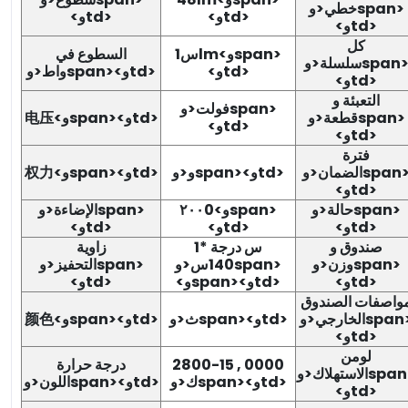
خطي<وspan>
<وtd>
<وtd>
<وtd>
كل
1سlm<وspan>
السطوع في
سلسلة<وspan>
<وtd>
واط<وspan><وtd>
<وtd>
التعبئة و
فولت<وspan>
قطعة<وspan>
电压<وspan><وtd>
<وtd>
<وtd>
فترة
الضمان<وspan>
و<وspan><وtd>
权力<وspan><وtd>
<وtd>
حالة<وspan>
٢٠٠0<وspan>
الإضاءة<وspan>
<وtd>
<وtd>
<وtd>
صندوق و
1س درجة *
زاوية
وزن<وspan>
140
س<وspan>
التحفيز<وspan>
<وtd>
<وspan><وtd>
<وtd>
واصفات الصندوق
الخارجي<وspan>
ث<وspan><وtd>
颜色<وspan><وtd>
<وtd>
لومن
2800-15 , 0000
درجة حرارة
الاستهلاك<وspan>
ك<وspan><وtd>
اللون<وspan><وtd>
<وtd>