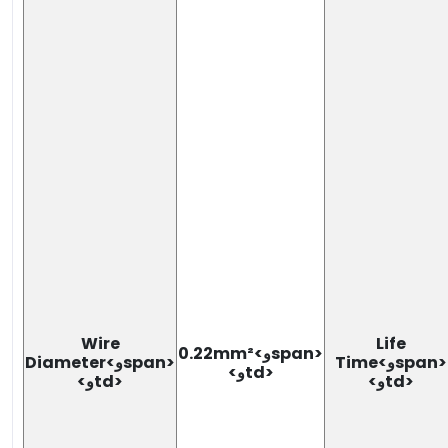
Wire
Life
0.22mm²<وspan>
Time<وspan>
Diameter<وspan>
<وtd>
<وtd>
<وtd>