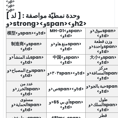
<وp>
<وp>
<وp>
[ لد ] وحدة نمطيّة مواصفة :
<وstrong><وspan><وh2>
موق<وspan>
MH-D1<وspan>
模型<وspan><وtd>
<وtd>
<وtd>
وزن قطعة
منغ هاو<وspan>
制造商<وspan>
واحدة<وspan>
<وtd>
<وtd>
<وtd>
大小<وspan>
中国<وspan>
بلد المنشأ<وspan>
<وtd>
<وtd>
<وtd>
مركز
نوع المصباح<وspan>
المسافة<وspan>
٣٠٣<وspan><وtd>
<وtd>
<وtd>
عدد من
حبة بالجو<وspan>
ص<وspan><وtd>
الخرز<وspan>
<وtd>
<وtd>
طول
مستوى
آي بي 65<وspan>
السلك<وspan>
الحماية<وspan>
<وtd>
<وtd>
<وtd>
قطر
48lm<وspan>
سطوع<وspan>