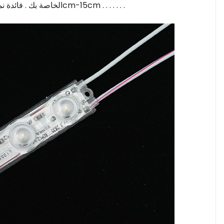
الخاصة بك . فائدة نموذج مناسبة لأنّ مصباح مربع مع ارتفاع الجانب 6cm-15cm . . . . . . .