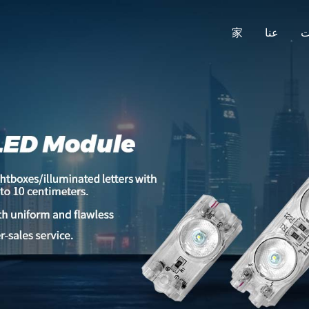
家
عنا