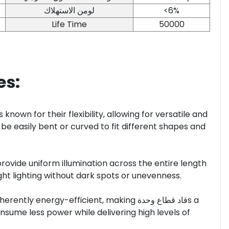
لومن الاستهلاك
<6%
Life Time
50000
tures:
s known for their flexibility, allowing for versatile and
 be easily bent or curved to fit different shapes and
rovide uniform illumination across the entire length
ight lighting without dark spots or unevenness.
y energy-efficient, making قاد قطاع وحدةs a
nsume less power while delivering high levels of