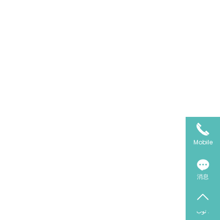
Mobile
消息
توب .