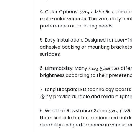
4. Color Options: قاد قطاع وحدةs come in a variety of color options, including single-color and
multi-color variants. This versatility en
preferences or branding needs.
5. Easy Installation: Designed for user-
adhesive backing or mounting brackets,
surfaces.
6. Dimmability: Many قاد قطاع وحدةs offer dimming capabilities, allowing users to adjust the
brightness according to their preference
7. Long Lifespan: LED technology boasts a long lifespan, and ة
这个y provide durable and reliable lighti
8. Weather Resistance: Some قاد قطاع وحدةs are designed to be weather-resistant, making
them suitable for both indoor and outdo
durability and performance in various 