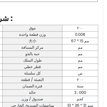
[ لد ] شريط وحدة مواصفة :
موق
٢٠٠
وزن قطعة واحدة
0.008
大小
67 * 15 مم
مم
مركز المسافة
مم
حبة بالجو
مم
طول السلك
مم
قطر خطي
س
كل سلسلة
التعبئة / قطعة
٢٠٠
سنة
فترة الضمان
حالة
3 , 000
كجم
صندوق / وزن
51 * 36 * 31 سم
مواصفات الصندوق الخارجي