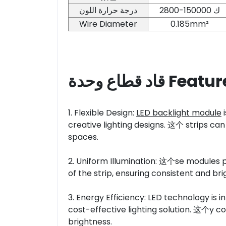
2800-150000 ك
درجة حرارة اللون
Wire Diameter
0.185mm²
قاد قطاع وحدة Fea
1. Flexible Design:
LED backlight module
i
creative lighting designs. 这个 strips can
spaces.
2. Uniform Illumination: 这个se modules p
of the strip, ensuring consistent and br
3. Energy Efficiency: LED technology is inherentl
cost-effective lighting solution. 这个y co
brightness.