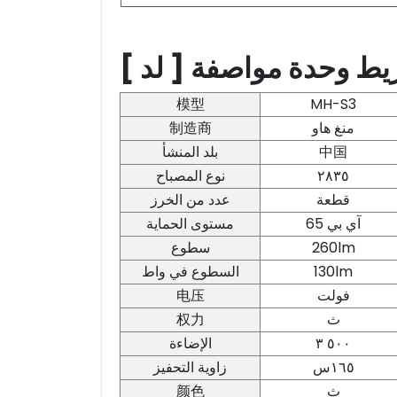
模型
MH-S3
制造商
منغ هاو
بلد المنشأ
中国
نوع المصباح
٢٨٣٥
قطعة
عدد من الخرز
آي بي 65
مستوى الحماية
سطوع
260lm
السطوع في واط
130lm
电压
فولت
权力
ث
الإضاءة
٥٠٠ ٣
زاوية التحفيز
س
١٦٥
颜色
ث